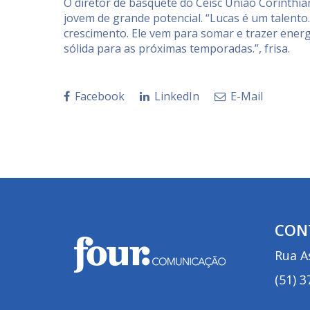
O diretor de basquete do Ceisc União Corinthi
jovem de grande potencial. “Lucas é um talento
crescimento. Ele vem para somar e trazer ener
sólida para as próximas temporadas.”, frisa.
Facebook
LinkedIn
E-Mail
CON
Rua As
(51) 