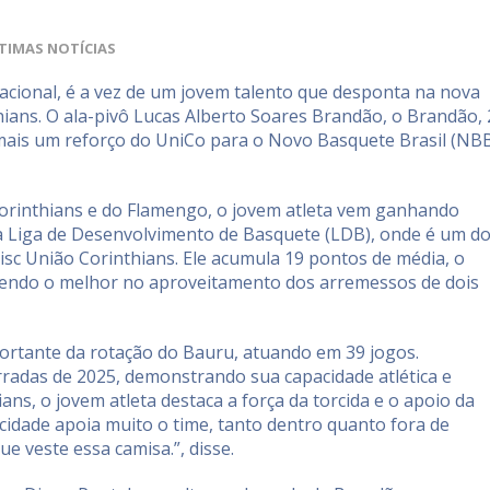
TIMAS NOTÍCIAS
ional, é a vez de um jovem talento que desponta na nova
ians. O ala-pivô Lucas Alberto Soares Brandão, o Brandão, 
é mais um reforço do UniCo para o Novo Basquete Brasil (NB
Corinthians e do Flamengo, o jovem atleta vem ganhando
a Liga de Desenvolvimento de Basquete (LDB), onde é um d
eisc União Corinthians. Ele acumula 19 pontos de média, o
 sendo o melhor no aproveitamento dos arremessos de dois
ortante da rotação do Bauru, atuando em 39 jogos.
radas de 2025, demonstrando sua capacidade atlética e
ans, o jovem atleta destaca a força da torcida e o apoio da
 cidade apoia muito o time, tanto dentro quanto fora de
ue veste essa camisa.”, disse.