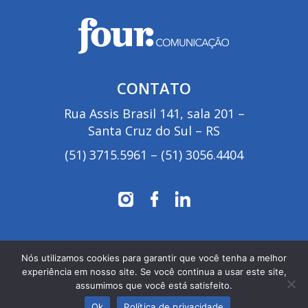
CONTATO
Rua Assis Brasil 141, sala 201 –
Santa Cruz do Sul – RS
(51) 3715.5961
–
(51) 3056.4404
Nós utilizamos cookies para garantir que você tenha a melhor
Four Comunicação 2024. Todos os Direitos
experiência em nosso site. Se você continua a usar este site,
Reservados
assumimos que você está satisfeito.
Desenvolvido por
Interagence
&
CSZ
Propaganda
.
Ok
Política de privacidade